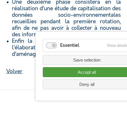
Une deuxième phase consistera en la
réalisation d’une étude de capitalisation des
données socio-environnementales
recueillies pendant la première rotation,
afin de ne pas avoir à collecter à nouveau
des informations déjà disponibles
Enfin la troisième phase consistera dans
Essentiel
Show detail
l’élaboration des nouveaux Plan
d’aménagement de la concession CEB.
Save selection
Volver
Accept all
Deny all
Creditos / Aviso legal