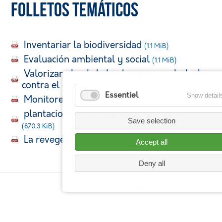
Folletos temáticos
Inventariar la biodiversidad
(1.1 MiB)
Evaluación ambiental y social
(1.1 MiB)
Valorizar el rol de los bosques en la lucha
contra el cambio climàtico
(1.1 MiB)
Essentiel
Show detail
Monitoreo ambiental
(1.1 MiB)
plantaciones forestales y agroforestería
Save selection
(870.3 KiB)
La revegetalización
(1.2 MiB)
Accept all
Deny all
Creditos / Aviso legal